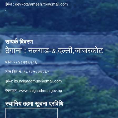
ईमेल :
devkotaramesh79@gmail.com
सम्पर्क विवरण
ठेगाना : नलगाड-७,दल्ली,जाजरकाेट
फोन: ९८४८२७६२०६
टोल फ्रि नंः १८१०५००००३५
इमेल:
ito.nalgaadmun@gmail.com
वेबसाइटः
www.nalgaadmun.gov.np
स्थानिय तहमा सूचना प्रविधि