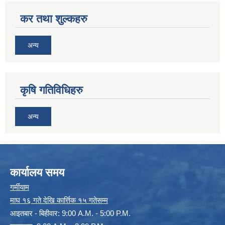
कर तथा शुल्कहरु
अन्य
कृषि गतिविधिहरु
अन्य
कार्यालय समय
गर्मीयाम
माघ १६ गते देखि कार्त्तिक १५ गतेसम्म
आइतबार - बिहीवार: 9:00 A.M. - 5:00 P.M.