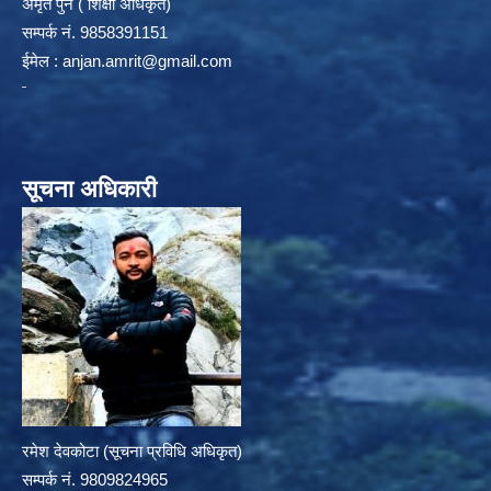
अमृत पुन ( शिक्षा अधिकृत)
सम्पर्क न‌ं. 9858391151
ईमेल :
anjan.amrit@gmail.com
सूचना अधिकारी
रमेश देवकोटा (सूचना प्रविधि अधिकृत)
सम्पर्क न‌ं. 9809824965