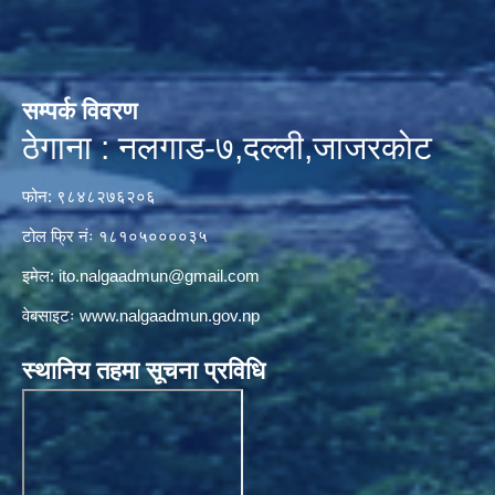
सम्पर्क विवरण
ठेगाना : नलगाड-७,दल्ली,जाजरकाेट
फोन: ९८४८२७६२०६
टोल फ्रि नंः १८१०५००००३५
इमेल:
ito.nalgaadmun@gmail.com
वेबसाइटः
www.nalgaadmun.gov.np
स्थानिय तहमा सूचना प्रविधि