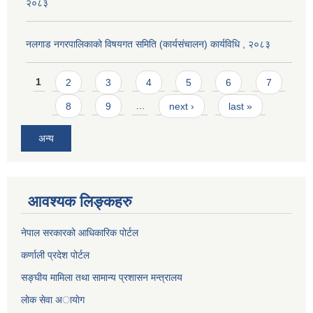
२०८३
नलगाड नगरपालिकाको विषयगत समिति (कार्यसंचालन) कार्यविधि , २०८३
Pages
1
2
3
4
5
6
7
8
9
…
next ›
last »
अन्य
आवश्यक लिङ्कहरु
नेपाल सरकारको आधिकारिक पोर्टल
कर्णाली प्रदेश पोर्टल
सङ्घीय मामिला तथा सामान्य प्रशासन मन्त्रालय
लाेक सेवा अायाेग