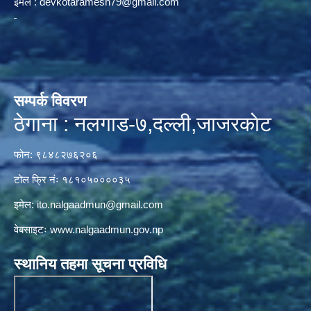
ईमेल :
devkotaramesh79@gmail.com
सम्पर्क विवरण
ठेगाना : नलगाड-७,दल्ली,जाजरकाेट
फोन: ९८४८२७६२०६
टोल फ्रि नंः १८१०५००००३५
इमेल:
ito.nalgaadmun@gmail.com
वेबसाइटः
www.nalgaadmun.gov.np
स्थानिय तहमा सूचना प्रविधि