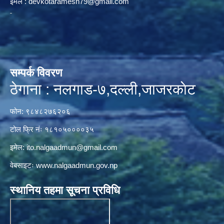
ईमेल :
devkotaramesh79@gmail.com
सम्पर्क विवरण
ठेगाना : नलगाड-७,दल्ली,जाजरकाेट
फोन: ९८४८२७६२०६
टोल फ्रि नंः १८१०५००००३५
इमेल:
ito.nalgaadmun@gmail.com
वेबसाइटः
www.nalgaadmun.gov.np
स्थानिय तहमा सूचना प्रविधि