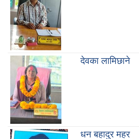
देवका लामिछाने
धन बहादुर महर