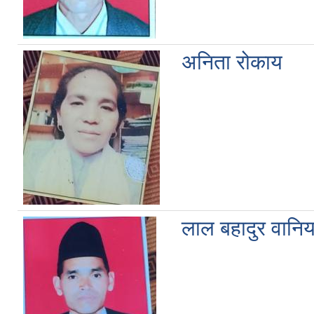
अनिता रोकाय
लाल बहादुर वानिय