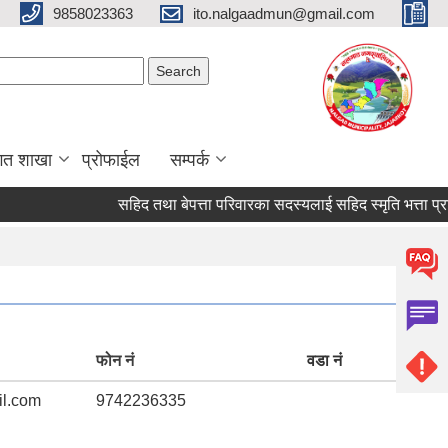
9858023363
ito.nalgaadmun@gmail.com
Search form
Search
गत शाखा
प्रोफाईल
सम्पर्क
सहिद तथा बेपत्ता परिवारका सदस्यलाई सहिद स्मृति भत्ता प्राप्तिको ल
फोन नं
वडा नं
l.com
9742236335