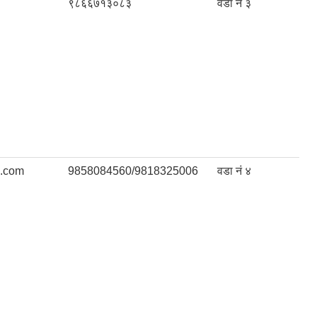
९८६६७१३०८३
वडा नं ३
l.com
9858084560/9818325006
वडा नं ४