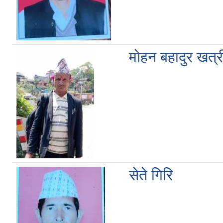
मोहन बहादुर खत्र
सेते गिरि