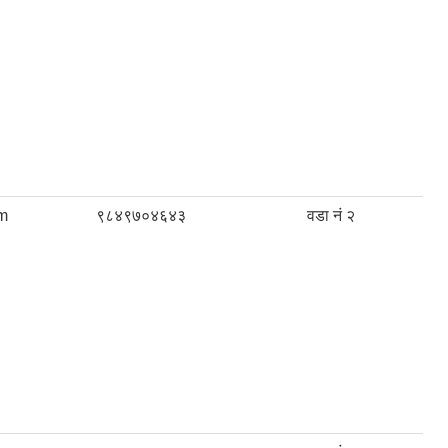
m
९८४९७०४६४३
वडा नं २