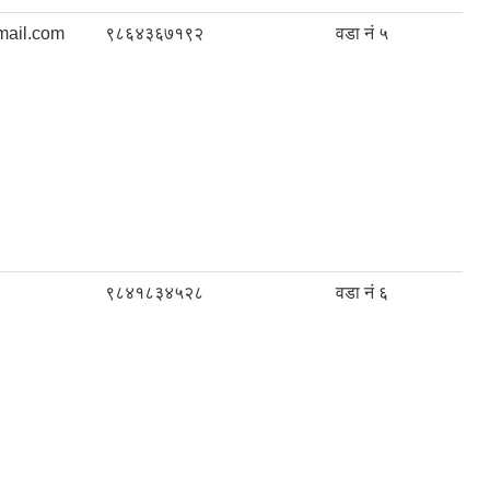
ail.com
९८६४३६७१९२
वडा नं ५
९८४१८३४५२८
वडा नं ६