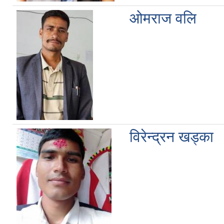
ओमराज वलि
विरेन्द्रन खड्का