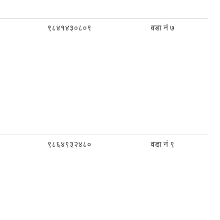
९८४१४३०८०९
वडा नं ७
९८६४९३२४८०
वडा नं ९