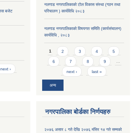
नलगाड नगरपालिकाको टोल विकास संस्था (गठन तथा
कास बजेट
परिचालन ) कार्यविधि २०८३
नलगाड नगरपालिकाको विषयगत समिति (कार्यसंचालन)
कार्यविधि , २०८३
Pages
1
2
3
4
5
6
7
8
9
…
next ›
next ›
last »
अन्य
नगरपालिका बोर्डका निर्णयहरु
२०७६ असार ८ गते देखि २०७६ मंसिर १४ गते सम्मको