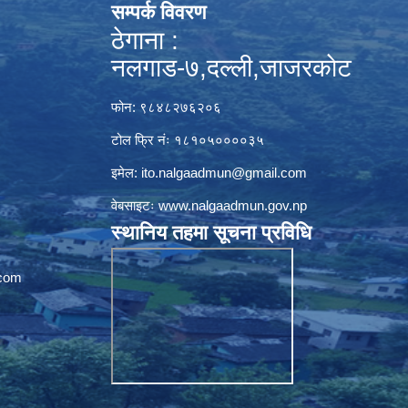
सम्पर्क विवरण
ठेगाना :
नलगाड-७,दल्ली,जाजरकाेट
फोन: ९८४८२७६२०६
टोल फ्रि नंः १८१०५००००३५
इमेल:
ito.nalgaadmun@gmail.com
वेबसाइटः
www.nalgaadmun.gov.np
स्थानिय तहमा सूचना प्रविधि
com