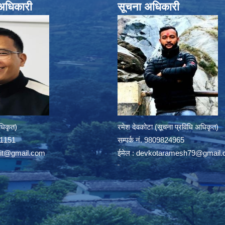
े अधिकारी
सूचना अधिकारी
अधिकृत)
रमेश देवकोटा (सूचना प्रविधि अधिकृत)
391151
सम्पर्क न‌ं. 9809824965
rit@gmail.com
ईमेल :
devkotaramesh79@gmail.