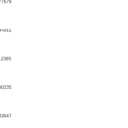
77679
७५४६६
12385
00235
43647