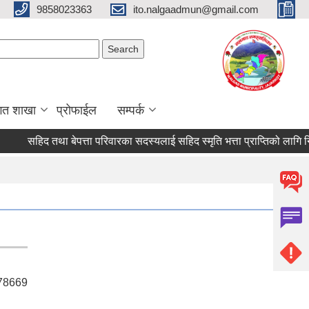
9858023363
ito.nalgaadmun@gmail.com
Search form
Search
गत शाखा
प्रोफाईल
सम्पर्क
सहिद तथा बेपत्ता परिवारका सदस्यलाई सहिद स्मृति भत्ता प्राप्तिको लागि निवेदन 
78669