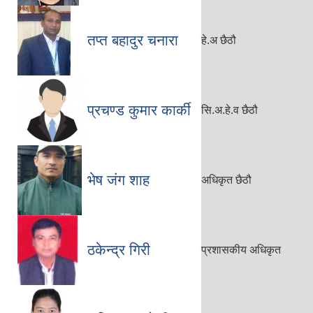
तप्त बहादुर चनारा
हे.अ छैठौ
प्रचण्ड कुमार कार्की
सि.अ.हे.व छैठौ
भेष जंग शाह
अधिकृत छैठौ
ठकेन्द्र गिरी
प्रशासकीय अधिकृत