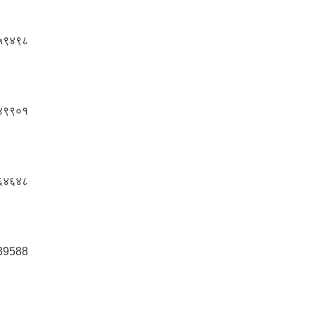
५९४९८
४९९०१
६४६४८
39588