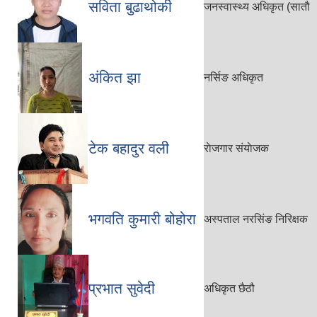
सविता बुढाथोकी
जनस्वास्थ्य अधिकृत (सातौ
अंकित झा
नर्सिङ अधिकृत
टेक बहादुर वली
राेजगार संयाेजक
भगवति कुमारी बोहोरा
अस्पताल नरसिंङ निरिक्षक
प्रभात सुवेदी
अधिकृत छैठौ