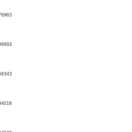
76963
99993
68343
44018