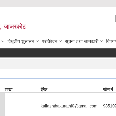
ी, जाजरकाेट
विधुतीय शुसासन
प्रतिवेदन
सूचना तथा जानकारी
बिषय
शाखा
ईमेल
फोन नं
kailashthakurathi0@gmail.com
98510