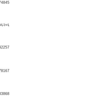
74845
७६२०६
42257
78167
83868