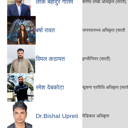
लोक बहादुर गौतम
बरिष्ठ लेखा अधिकृत (सातौं)
बर्षा रावत
जनस्वास्थ्य अधिकृत (सातौ
विमल कठायत
इन्जीनियर (सातौं)
रमेश देबकोटा
सूचना प्रविधि अधिकृत (सातौ
Dr.Bishal Upreti
मेडिकल अधिकृत