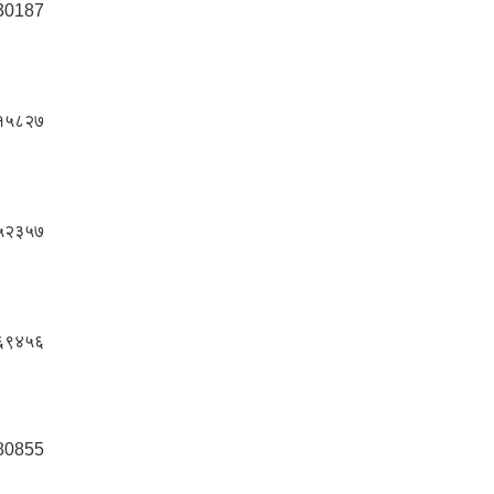
30187
१५८२७
५२३५७
६९४५६
80855