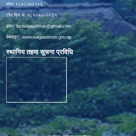
फोन: ९८४८२७६२०६
टोल फ्रि नंः १८१०५००००३५
इमेल:
ito.nalgaadmun@gmail.com
वेबसाइटः
www.nalgaadmun.gov.np
स्थानिय तहमा सूचना प्रविधि