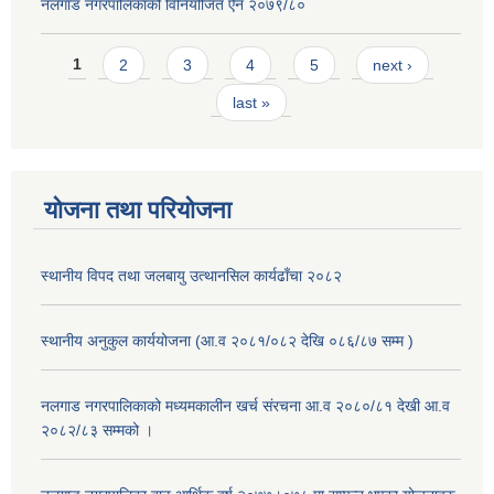
नलगाड नगरपालिकाको विनियोजित ऐन २०७९/८०
Pages
1
2
3
4
5
next ›
last »
योजना तथा परियोजना
स्थानीय विपद तथा जलबायु उत्थानसिल कार्यढाँचा २०८२
स्थानीय अनुकुल कार्ययोजना (आ.व २०८१/०८२ देखि ०८६/८७ सम्म )
नलगाड नगरपालिकाको मध्यमकालीन खर्च संरचना आ.व २०८०/८१ देखी आ.व
२०८२/८३ सम्मको ।