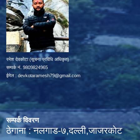
रमेश देवकोटा (सूचना प्रविधि अधिकृत)
सम्पर्क न‌ं. 9809824965
ईमेल :
devkotaramesh79@gmail.com
सम्पर्क विवरण
ठेगाना : नलगाड-७,दल्ली,जाजरकाेट