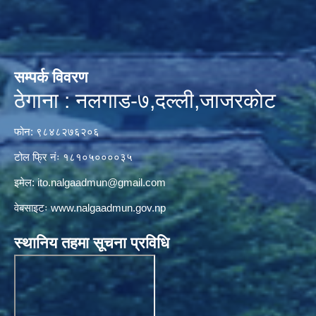
सम्पर्क विवरण
ठेगाना : नलगाड-७,दल्ली,जाजरकाेट
फोन: ९८४८२७६२०६
टोल फ्रि नंः १८१०५००००३५
इमेल:
ito.nalgaadmun@gmail.com
वेबसाइटः
www.nalgaadmun.gov.np
स्थानिय तहमा सूचना प्रविधि