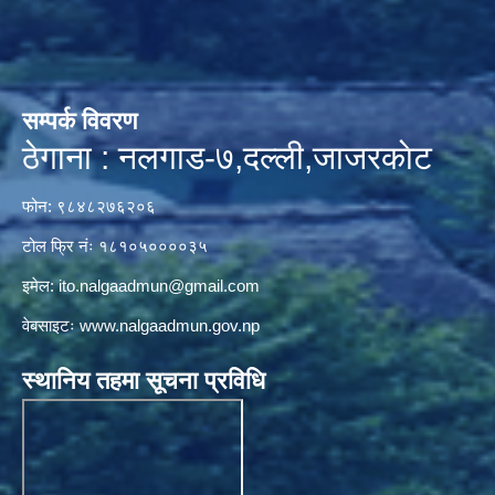
सम्पर्क विवरण
ठेगाना : नलगाड-७,दल्ली,जाजरकाेट
फोन: ९८४८२७६२०६
टोल फ्रि नंः १८१०५००००३५
इमेल:
ito.nalgaadmun@gmail.com
वेबसाइटः
www.nalgaadmun.gov.np
स्थानिय तहमा सूचना प्रविधि