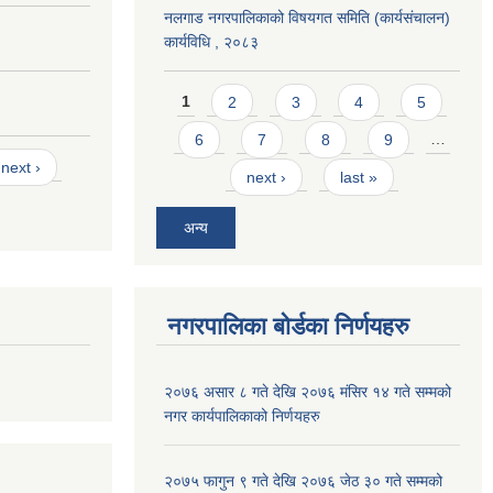
नलगाड नगरपालिकाको विषयगत समिति (कार्यसंचालन)
कार्यविधि , २०८३
Pages
1
2
3
4
5
6
7
8
9
…
next ›
next ›
last »
अन्य
नगरपालिका बोर्डका निर्णयहरु
२०७६ असार ८ गते देखि २०७६ मंसिर १४ गते सम्मको
नगर कार्यपालिकाको निर्णयहरु
२०७५ फागुन ९ गते देखि २०७६ जेठ ३० गते सम्मको