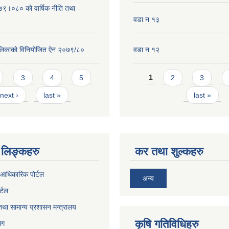
०७९।०८० को वार्षिक नीति तथा
वडा न १३
लिकाको विनियोजित ऐन २०७९/८०
वडा न १२
Pages
3
4
5
1
2
3
next ›
last »
last »
लिङ्कहरु
कर तथा शुल्कहरु
आधिकारिक पोर्टल
अन्य
र्टल
था सामान्य प्रशासन मन्त्रालय
कृषि गतिविधिहरु
ेग