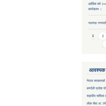
आर्थिक वर्ष २
कार्यक्रम ।
नलगाड नगरपा
Pages
1
2
आवश्यक 
नेपाल सरकारको 
कर्णाली प्रदेश पो
सङ्घीय मामिला त
लाेक सेवा अाया