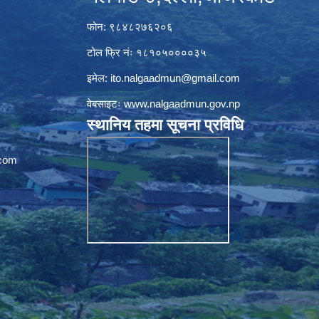
फोन: ९८४८२७६२०६
टोल फ्रि नंः १८१०५००००३५
इमेल:
ito.nalgaadmun@gmail.com
वेबसाइटः
www.nalgaadmun.gov.np
स्थानिय तहमा सूचना प्रविधि
com