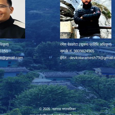
अधिकृत)
रमेश देवकोटा (सूचना प्रविधि अधिकृत)
391151
सम्पर्क न‌ं. 9809824965
rit@gmail.com
ईमेल :
devkotaramesh79@gmail.
© 2026 नलगाड नगरपालिका