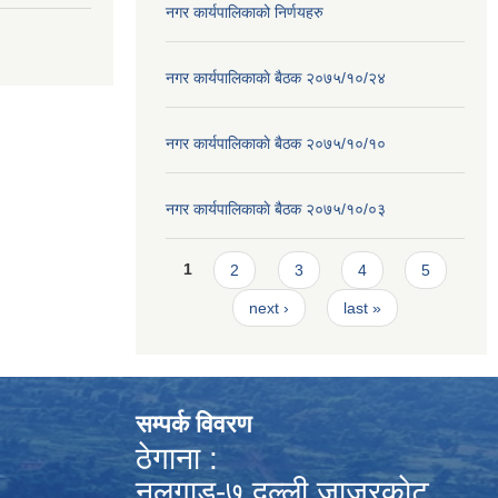
नगर कार्यपालिकाको निर्णयहरु
नगर कार्यपालिकाकाे बैठक २०७५/१०/२४
नगर कार्यपालिकाकाे बैठक २०७५/१०/१०
नगर कार्यपालिकाकाे बैठक २०७५/१०/०३
Pages
1
2
3
4
5
next ›
last »
सम्पर्क विवरण
ठेगाना :
नलगाड-७,दल्ली,जाजरकाेट