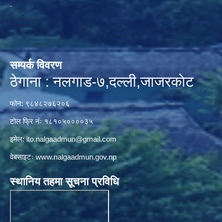
सम्पर्क विवरण
ठेगाना : नलगाड-७,दल्ली,जाजरकाेट
फोन: ९८४८२७६२०६
टोल फ्रि नंः १८१०५००००३५
इमेल:
ito.nalgaadmun@gmail.com
वेबसाइटः
www.nalgaadmun.gov.np
स्थानिय तहमा सूचना प्रविधि