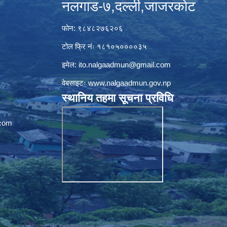
नलगाड-७,दल्ली,जाजरकाेट
फोन: ९८४८२७६२०६
टोल फ्रि नंः १८१०५००००३५
इमेल:
ito.nalgaadmun@gmail.com
वेबसाइटः
www.nalgaadmun.gov.np
स्थानिय तहमा सूचना प्रविधि
com