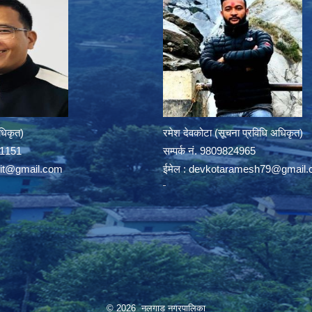
अधिकृत)
रमेश देवकोटा (सूचना प्रविधि अधिकृत)
391151
सम्पर्क न‌ं. 9809824965
rit@gmail.com
ईमेल :
devkotaramesh79@gmail.
© 2026 नलगाड नगरपालिका