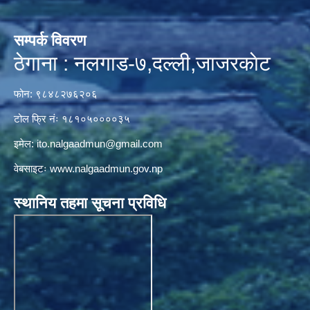
सम्पर्क विवरण
ठेगाना : नलगाड-७,दल्ली,जाजरकाेट
फोन: ९८४८२७६२०६
टोल फ्रि नंः १८१०५००००३५
इमेल:
ito.nalgaadmun@gmail.com
वेबसाइटः
www.nalgaadmun.gov.np
स्थानिय तहमा सूचना प्रविधि