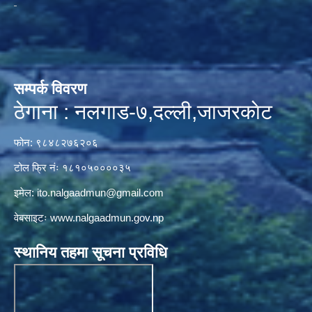
सम्पर्क विवरण
ठेगाना : नलगाड-७,दल्ली,जाजरकाेट
फोन: ९८४८२७६२०६
टोल फ्रि नंः १८१०५००००३५
इमेल:
ito.nalgaadmun@gmail.com
वेबसाइटः
www.nalgaadmun.gov.np
स्थानिय तहमा सूचना प्रविधि