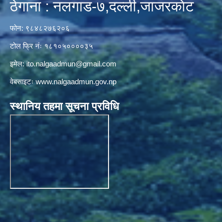
ठेगाना : नलगाड-७,दल्ली,जाजरकाेट
फोन: ९८४८२७६२०६
टोल फ्रि नंः १८१०५००००३५
इमेल:
ito.nalgaadmun@gmail.com
वेबसाइटः
www.nalgaadmun.gov.np
स्थानिय तहमा सूचना प्रविधि