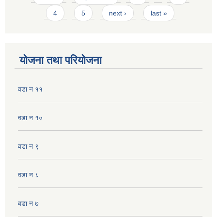
4
5
next ›
last »
योजना तथा परियोजना
वडा न ११
वडा न १०
वडा न‌‌ ९
वडा न ८
वडा न ७