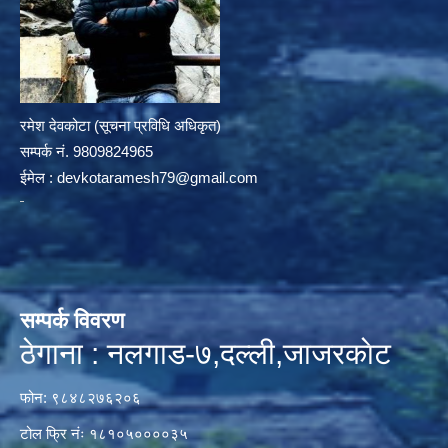
रमेश देवकोटा (सूचना प्रविधि अधिकृत)
सम्पर्क न‌ं. 9809824965
ईमेल :
devkotaramesh79@gmail.com
सम्पर्क विवरण
ठेगाना : नलगाड-७,दल्ली,जाजरकाेट
फोन: ९८४८२७६२०६
टोल फ्रि नंः १८१०५००००३५