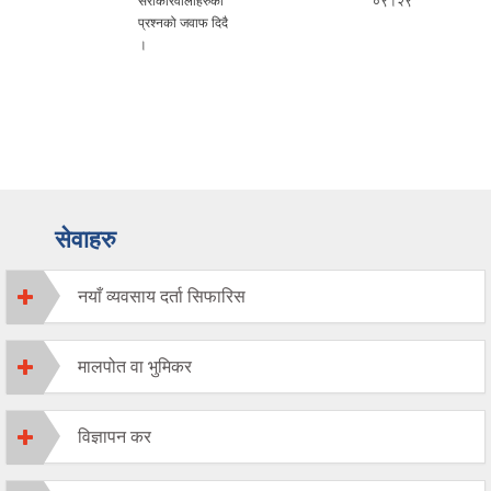
ु
सरोकारवालाहरुको
०९।२९
प्रश्नको जवाफ दिदै
।
सेवाहरु
नयाँ व्यवसाय दर्ता सिफारिस
मालपोत वा भुमिकर
विज्ञापन कर