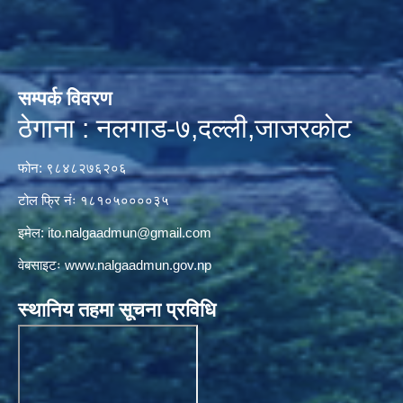
सम्पर्क विवरण
ठेगाना : नलगाड-७,दल्ली,जाजरकाेट
फोन: ९८४८२७६२०६
टोल फ्रि नंः १८१०५००००३५
इमेल:
ito.nalgaadmun@gmail.com
वेबसाइटः
www.nalgaadmun.gov.np
स्थानिय तहमा सूचना प्रविधि