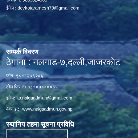
ईमेल :
devkotaramesh79@gmail.com
सम्पर्क विवरण
ठेगाना : नलगाड-७,दल्ली,जाजरकाेट
फोन: ९८४८२७६२०६
टोल फ्रि नंः १८१०५००००३५
इमेल:
ito.nalgaadmun@gmail.com
वेबसाइटः
www.nalgaadmun.gov.np
स्थानिय तहमा सूचना प्रविधि