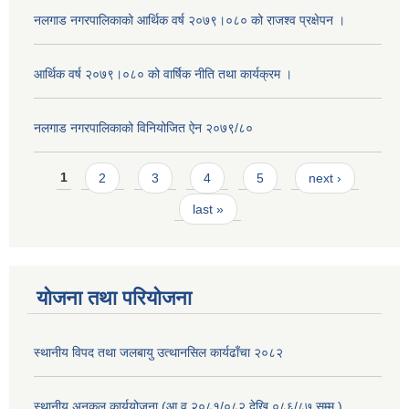
नलगाड नगरपालिकाको आर्थिक वर्ष २०७९।०८० को राजश्व प्रक्षेपन ।
आर्थिक वर्ष २०७९।०८० को वार्षिक नीति तथा कार्यक्रम ।
नलगाड नगरपालिकाको विनियोजित ऐन २०७९/८०
Pages
1
2
3
4
5
next ›
last »
योजना तथा परियोजना
स्थानीय विपद तथा जलबायु उत्थानसिल कार्यढाँचा २०८२
स्थानीय अनुकुल कार्ययोजना (आ.व २०८१/०८२ देखि ०८६/८७ सम्म )