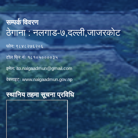
सम्पर्क विवरण
ठेगाना : नलगाड-७,दल्ली,जाजरकाेट
फोन: ९८४८२७६२०६
टोल फ्रि नंः १८१०५००००३५
इमेल:
ito.nalgaadmun@gmail.com
वेबसाइटः
www.nalgaadmun.gov.np
स्थानिय तहमा सूचना प्रविधि