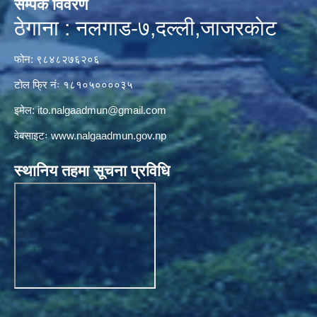
सम्पर्क विवरण
ठेगाना : नलगाड-७,दल्ली,जाजरकाेट
फोन: ९८४८२७६२०६
टोल फ्रि नंः १८१०५००००३५
इमेल:
ito.nalgaadmun@gmail.com
वेबसाइटः
www.nalgaadmun.gov.np
स्थानिय तहमा सूचना प्रविधि