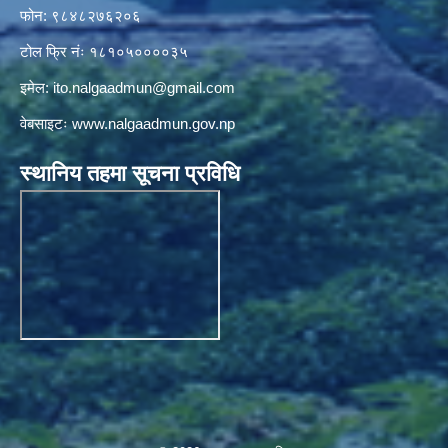
फोन: ९८४८२७६२०६
टोल फ्रि नंः १८१०५००००३५
इमेल:
ito.nalgaadmun@gmail.com
वेबसाइटः
www.nalgaadmun.gov.np
स्थानिय तहमा सूचना प्रविधि