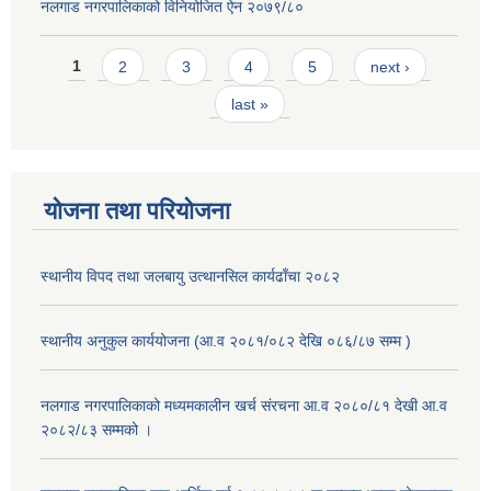
नलगाड नगरपालिकाको विनियोजित ऐन २०७९/८०
Pages
1
2
3
4
5
next ›
last »
योजना तथा परियोजना
स्थानीय विपद तथा जलबायु उत्थानसिल कार्यढाँचा २०८२
स्थानीय अनुकुल कार्ययोजना (आ.व २०८१/०८२ देखि ०८६/८७ सम्म )
नलगाड नगरपालिकाको मध्यमकालीन खर्च संरचना आ.व २०८०/८१ देखी आ.व
२०८२/८३ सम्मको ।