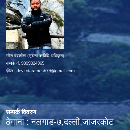
रमेश देवकोटा (सूचना प्रविधि अधिकृत)
सम्पर्क न‌ं. 9809824965
ईमेल :
devkotaramesh79@gmail.com
सम्पर्क विवरण
ठेगाना : नलगाड-७,दल्ली,जाजरकाेट