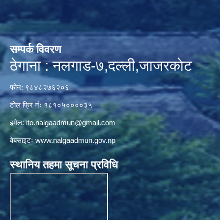
सम्पर्क विवरण
ठेगाना : नलगाड-७,दल्ली,जाजरकाेट
फोन: ९८४८२७६२०६
टोल फ्रि नंः १८१०५००००३५
इमेल:
ito.nalgaadmun@gmail.com
वेबसाइटः
www.nalgaadmun.gov.np
स्थानिय तहमा सूचना प्रविधि