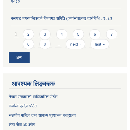
२०८३
नलगाड नगरपालिकाको विषयगत समिति (कार्यसंचालन) कार्यविधि , २०८३
Pages
1
2
3
4
5
6
7
8
9
…
next ›
last »
अन्य
आवश्यक लिङ्कहरु
नेपाल सरकारको आधिकारिक पोर्टल
कर्णाली प्रदेश पोर्टल
सङ्घीय मामिला तथा सामान्य प्रशासन मन्त्रालय
लाेक सेवा अायाेग