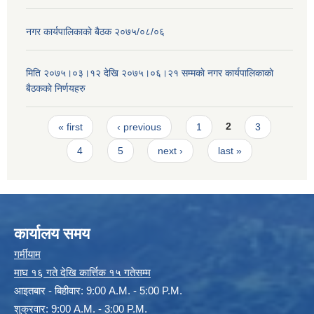
नगर कार्यपालिकाकाे बैठक २०७५/०८/०६
मिति २०७५।०३।१२ देखि २०७५।०६।२१ सम्मकाे नगर कार्यपालिकाकाे
बैठककाे निर्णयहरु
Pages
« first
‹ previous
1
2
3
4
5
next ›
last »
कार्यालय समय
गर्मीयाम
माघ १६ गते देखि कार्त्तिक १५ गतेसम्म
आइतबार - बिहीवार: 9:00 A.M. - 5:00 P.M.
शुक्रवार: 9:00 A.M. - 3:00 P.M.