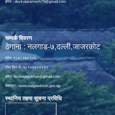
ईमेल :
devkotaramesh79@gmail.com
सम्पर्क विवरण
ठेगाना : नलगाड-७,दल्ली,जाजरकाेट
फोन: ९८४८२७६२०६
टोल फ्रि नंः १८१०५००००३५
इमेल:
ito.nalgaadmun@gmail.com
वेबसाइटः
www.nalgaadmun.gov.np
स्थानिय तहमा सूचना प्रविधि