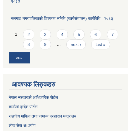
२०८३
नलगाड नगरपालिकाको विषयगत समिति (कार्यसंचालन) कार्यविधि , २०८३
Pages
1
2
3
4
5
6
7
8
9
…
next ›
last »
अन्य
आवश्यक लिङ्कहरु
नेपाल सरकारको आधिकारिक पोर्टल
कर्णाली प्रदेश पोर्टल
सङ्घीय मामिला तथा सामान्य प्रशासन मन्त्रालय
लाेक सेवा अायाेग