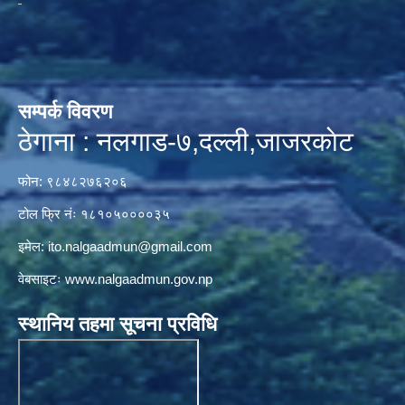
सम्पर्क विवरण
ठेगाना : नलगाड-७,दल्ली,जाजरकाेट
फोन: ९८४८२७६२०६
टोल फ्रि नंः १८१०५००००३५
इमेल:
ito.nalgaadmun@gmail.com
वेबसाइटः
www.nalgaadmun.gov.np
स्थानिय तहमा सूचना प्रविधि