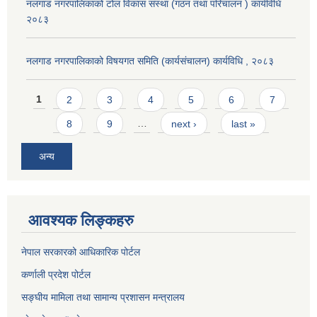
नलगाड नगरपालिकाको टोल विकास संस्था (गठन तथा परिचालन ) कार्यविधि
२०८३
नलगाड नगरपालिकाको विषयगत समिति (कार्यसंचालन) कार्यविधि , २०८३
Pages
1
2
3
4
5
6
7
8
9
…
next ›
last »
अन्य
आवश्यक लिङ्कहरु
नेपाल सरकारको आधिकारिक पोर्टल
कर्णाली प्रदेश पोर्टल
सङ्घीय मामिला तथा सामान्य प्रशासन मन्त्रालय