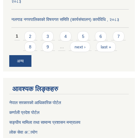
२०८३
नलगाड नगरपालिकाको विषयगत समिति (कार्यसंचालन) कार्यविधि , २०८३
Pages
1
2
3
4
5
6
7
8
9
…
next ›
last »
अन्य
आवश्यक लिङ्कहरु
नेपाल सरकारको आधिकारिक पोर्टल
कर्णाली प्रदेश पोर्टल
सङ्घीय मामिला तथा सामान्य प्रशासन मन्त्रालय
लाेक सेवा अायाेग