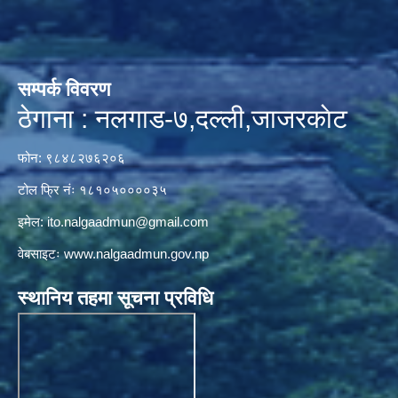
सम्पर्क विवरण
ठेगाना : नलगाड-७,दल्ली,जाजरकाेट
फोन: ९८४८२७६२०६
टोल फ्रि नंः १८१०५००००३५
इमेल:
ito.nalgaadmun@gmail.com
वेबसाइटः
www.nalgaadmun.gov.np
स्थानिय तहमा सूचना प्रविधि