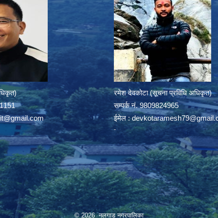
अधिकृत)
रमेश देवकोटा (सूचना प्रविधि अधिकृत)
391151
सम्पर्क न‌ं. 9809824965
rit@gmail.com
ईमेल :
devkotaramesh79@gmail.
© 2026 नलगाड नगरपालिका