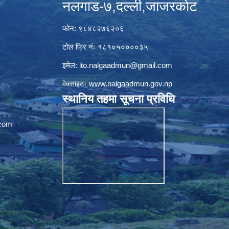
नलगाड-७,दल्ली,जाजरकाेट
फोन: ९८४८२७६२०६
टोल फ्रि नंः १८१०५००००३५
इमेल:
ito.nalgaadmun@gmail.com
वेबसाइटः
www.nalgaadmun.gov.np
स्थानिय तहमा सूचना प्रविधि
com