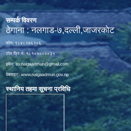
सम्पर्क विवरण
ठेगाना : नलगाड-७,दल्ली,जाजरकाेट
फोन: ९८४८२७६२०६
टोल फ्रि नंः १८१०५००००३५
इमेल:
ito.nalgaadmun@gmail.com
वेबसाइटः
www.nalgaadmun.gov.np
स्थानिय तहमा सूचना प्रविधि