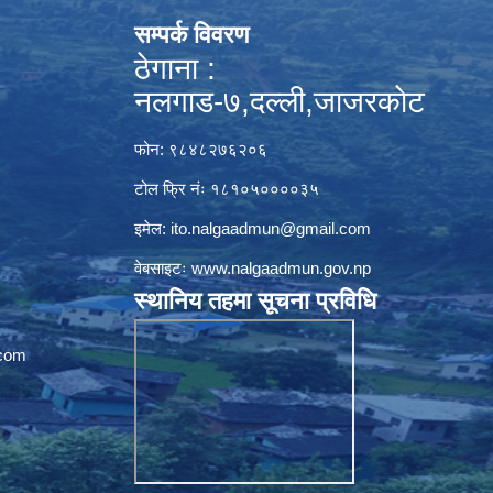
सम्पर्क विवरण
ठेगाना :
नलगाड-७,दल्ली,जाजरकाेट
फोन: ९८४८२७६२०६
टोल फ्रि नंः १८१०५००००३५
इमेल:
ito.nalgaadmun@gmail.com
वेबसाइटः
www.nalgaadmun.gov.np
स्थानिय तहमा सूचना प्रविधि
com