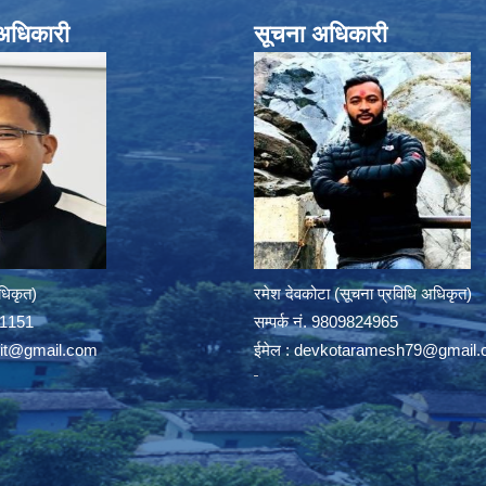
े अधिकारी
सूचना अधिकारी
अधिकृत)
रमेश देवकोटा (सूचना प्रविधि अधिकृत)
391151
सम्पर्क न‌ं. 9809824965
rit@gmail.com
ईमेल :
devkotaramesh79@gmail.