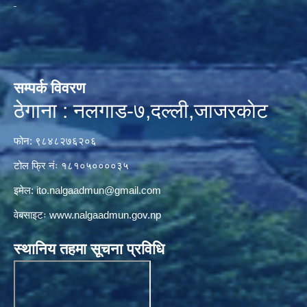
सम्पर्क विवरण
ठेगाना : नलगाड-७,दल्ली,जाजरकाेट
फोन: ९८४८२७६२०६
टोल फ्रि नंः १८१०५००००३५
इमेल:
ito.nalgaadmun@gmail.com
वेबसाइटः
www.nalgaadmun.gov.np
स्थानिय तहमा सूचना प्रविधि