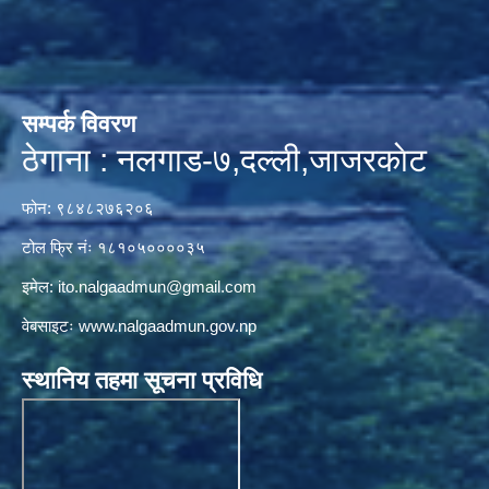
सम्पर्क विवरण
ठेगाना : नलगाड-७,दल्ली,जाजरकाेट
फोन: ९८४८२७६२०६
टोल फ्रि नंः १८१०५००००३५
इमेल:
ito.nalgaadmun@gmail.com
वेबसाइटः
www.nalgaadmun.gov.np
स्थानिय तहमा सूचना प्रविधि