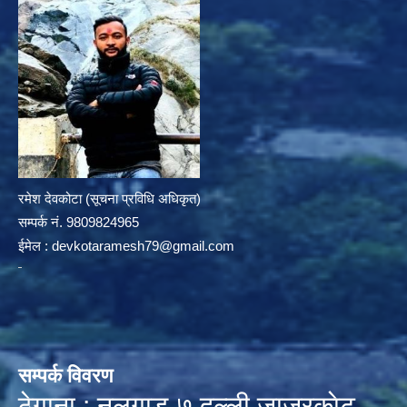
रमेश देवकोटा (सूचना प्रविधि अधिकृत)
सम्पर्क न‌ं. 9809824965
ईमेल :
devkotaramesh79@gmail.com
सम्पर्क विवरण
ठेगाना : नलगाड-७,दल्ली,जाजरकाेट