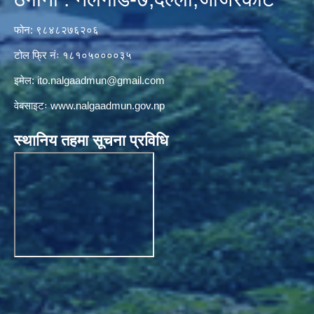
फोन: ९८४८२७६२०६
टोल फ्रि नंः १८१०५००००३५
इमेल:
ito.nalgaadmun@gmail.com
वेबसाइटः
www.nalgaadmun.gov.np
स्थानिय तहमा सूचना प्रविधि