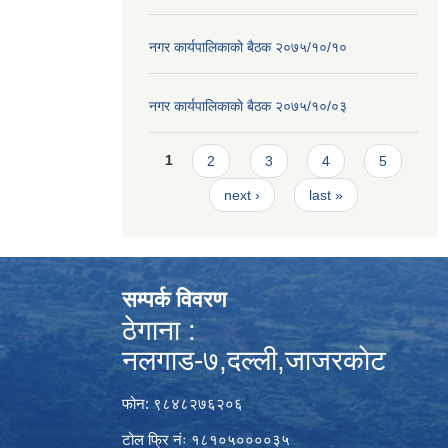
नगर कार्यपालिकाकाे बैठक २०७५/१०/१०
नगर कार्यपालिकाकाे बैठक २०७५/१०/०३
Pages
1
2
3
4
5
next ›
last »
सम्पर्क विवरण
ठेगाना :
नलगाड-७,दल्ली,जाजरकाेट
फोन: ९८४८२७६२०६
टोल फ्रि नंः १८१०५००००३५