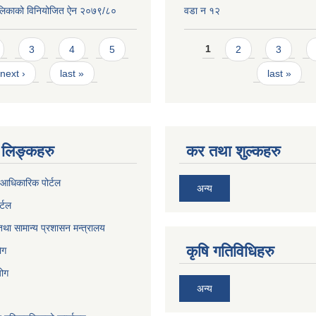
लिकाको विनियोजित ऐन २०७९/८०
वडा न १२
Pages
3
4
5
1
2
3
next ›
last »
last »
लिङ्कहरु
कर तथा शुल्कहरु
आधिकारिक पोर्टल
अन्य
र्टल
था सामान्य प्रशासन मन्त्रालय
कृषि गतिविधिहरु
ेग
योग
अन्य