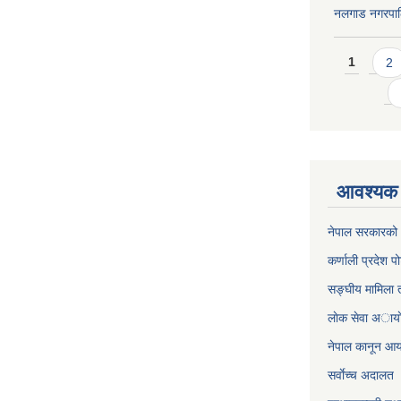
नलगाड नगरपा
Pages
1
2
आवश्यक 
नेपाल सरकारको 
कर्णाली प्रदेश पो
सङ्घीय मामिला त
लाेक सेवा अाया
नेपाल कानून आ
सर्वाेच्च अदालत