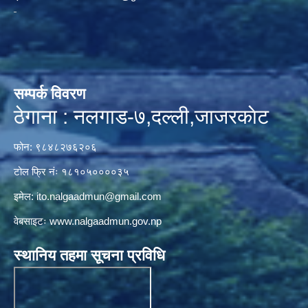
सम्पर्क विवरण
ठेगाना : नलगाड-७,दल्ली,जाजरकाेट
फोन: ९८४८२७६२०६
टोल फ्रि नंः १८१०५००००३५
इमेल:
ito.nalgaadmun@gmail.com
वेबसाइटः
www.nalgaadmun.gov.np
स्थानिय तहमा सूचना प्रविधि