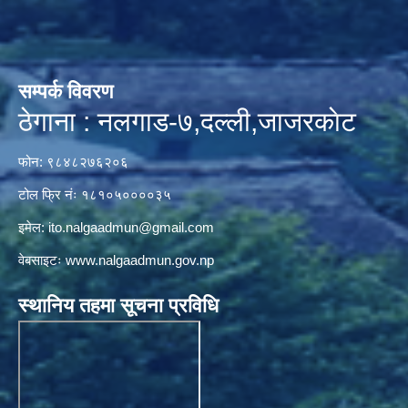
सम्पर्क विवरण
ठेगाना : नलगाड-७,दल्ली,जाजरकाेट
फोन: ९८४८२७६२०६
टोल फ्रि नंः १८१०५००००३५
इमेल:
ito.nalgaadmun@gmail.com
वेबसाइटः
www.nalgaadmun.gov.np
स्थानिय तहमा सूचना प्रविधि