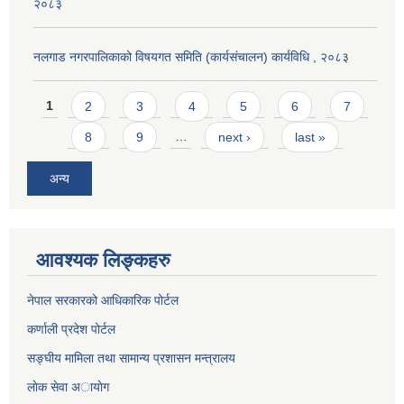
२०८३
नलगाड नगरपालिकाको विषयगत समिति (कार्यसंचालन) कार्यविधि , २०८३
Pages
1
2
3
4
5
6
7
8
9
…
next ›
last »
अन्य
आवश्यक लिङ्कहरु
नेपाल सरकारको आधिकारिक पोर्टल
कर्णाली प्रदेश पोर्टल
सङ्घीय मामिला तथा सामान्य प्रशासन मन्त्रालय
लाेक सेवा अायाेग