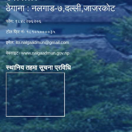
ठेगाना : नलगाड-७,दल्ली,जाजरकाेट
फोन: ९८४८२७६२०६
टोल फ्रि नंः १८१०५००००३५
इमेल:
ito.nalgaadmun@gmail.com
वेबसाइटः
www.nalgaadmun.gov.np
स्थानिय तहमा सूचना प्रविधि