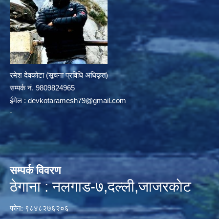
रमेश देवकोटा (सूचना प्रविधि अधिकृत)
सम्पर्क न‌ं. 9809824965
ईमेल :
devkotaramesh79@gmail.com
सम्पर्क विवरण
ठेगाना : नलगाड-७,दल्ली,जाजरकाेट
फोन: ९८४८२७६२०६