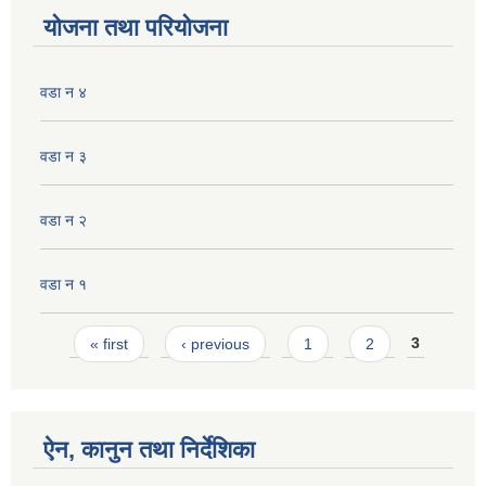
योजना तथा परियोजना
वडा न ४
वडा न ३
वडा न‌‍ २
वडा न १
Pages
« first
‹ previous
1
2
3
ऐन, कानुन तथा निर्देशिका