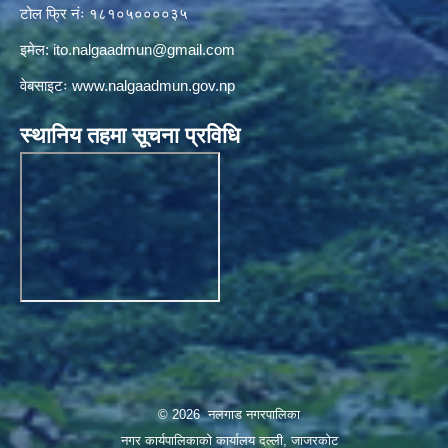
टोल फ्रि नंः १८१०५००००३५
इमेल:
ito.nalgaadmun@gmail.com
वेबसाइटः
www.nalgaadmun.gov.np
स्थानिय तहमा सूचना प्रविधि
© 2026 नलगाड नगरपालिका
नगर कार्यपालिकाको कार्यालय दल्ली, जाजरकाेट