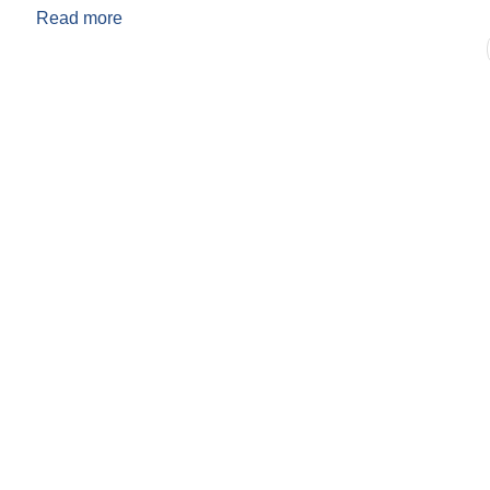
Read more
about नलगाड नगरपालिकाको चिकित्सक प्रत्साहं सम्बन्धि 
Pages