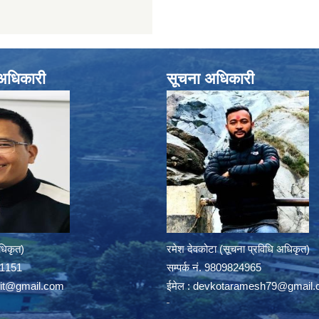
े अधिकारी
सूचना अधिकारी
अधिकृत)
रमेश देवकोटा (सूचना प्रविधि अधिकृत)
391151
सम्पर्क न‌ं. 9809824965
rit@gmail.com
ईमेल :
devkotaramesh79@gmail.