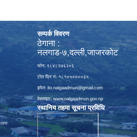
सम्पर्क विवरण
ठेगाना :
नलगाड-७,दल्ली,जाजरकाेट
फोन: ९८४८२७६२०६
टोल फ्रि नंः १८१०५००००३५
इमेल:
ito.nalgaadmun@gmail.com
वेबसाइटः
www.nalgaadmun.gov.np
स्थानिय तहमा सूचना प्रविधि
com