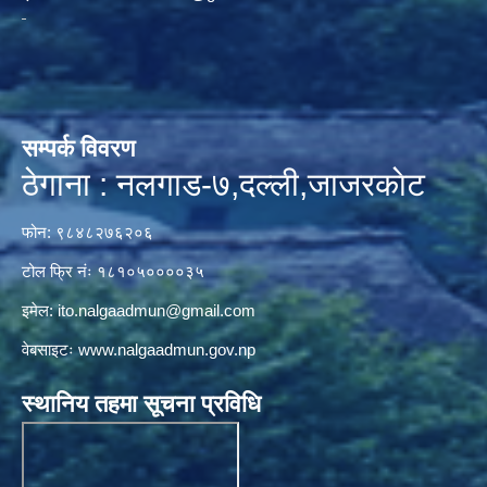
सम्पर्क विवरण
ठेगाना : नलगाड-७,दल्ली,जाजरकाेट
फोन: ९८४८२७६२०६
टोल फ्रि नंः १८१०५००००३५
इमेल:
ito.nalgaadmun@gmail.com
वेबसाइटः
www.nalgaadmun.gov.np
स्थानिय तहमा सूचना प्रविधि