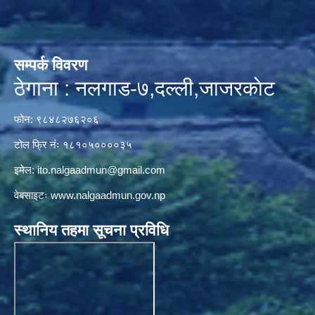
सम्पर्क विवरण
ठेगाना : नलगाड-७,दल्ली,जाजरकाेट
फोन: ९८४८२७६२०६
टोल फ्रि नंः १८१०५००००३५
इमेल:
ito.nalgaadmun@gmail.com
वेबसाइटः
www.nalgaadmun.gov.np
स्थानिय तहमा सूचना प्रविधि