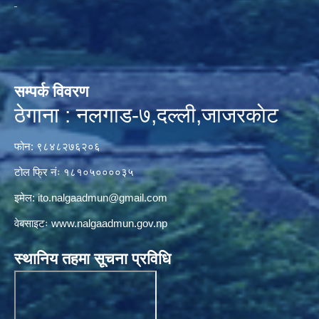
सम्पर्क विवरण
ठेगाना : नलगाड-७,दल्ली,जाजरकाेट
फोन: ९८४८२७६२०६
टोल फ्रि नंः १८१०५००००३५
इमेल:
ito.nalgaadmun@gmail.com
वेबसाइटः
www.nalgaadmun.gov.np
स्थानिय तहमा सूचना प्रविधि