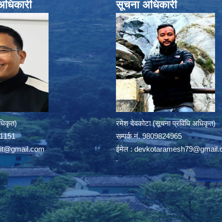
े अधिकारी
सूचना अधिकारी
अधिकृत)
रमेश देवकोटा (सूचना प्रविधि अधिकृत)
391151
सम्पर्क न‌ं. 9809824965
rit@gmail.com
ईमेल :
devkotaramesh79@gmail.