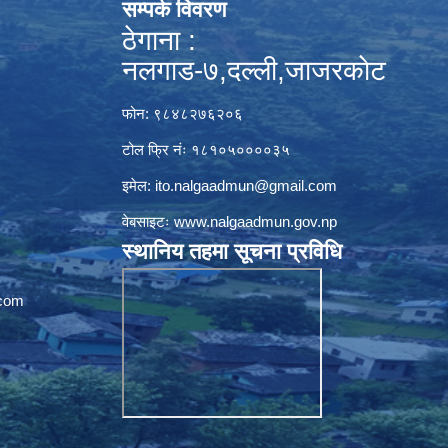
सम्पर्क विवरण
ठेगाना :
नलगाड-७,दल्ली,जाजरकाेट
फोन: ९८४८२७६२०६
टोल फ्रि नंः १८१०५००००३५
इमेल:
ito.nalgaadmun@gmail.com
वेबसाइटः
www.nalgaadmun.gov.np
स्थानिय तहमा सूचना प्रविधि
com