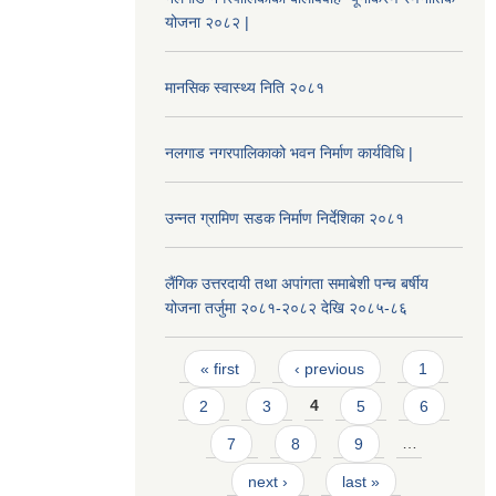
योजना २०८२ |
मानसिक स्वास्थ्य निति २०८१
नलगाड नगरपालिकाको भवन निर्माण कार्यविधि |
उन्नत ग्रामिण सडक निर्माण निर्देशिका २०८१
लैंगिक उत्तरदायी तथा अपांगता समाबेशी पन्च बर्षीय
योजना तर्जुमा २०८१-२०८२ देखि २०८५-८६
Pages
« first
‹ previous
1
2
3
4
5
6
7
8
9
…
next ›
last »