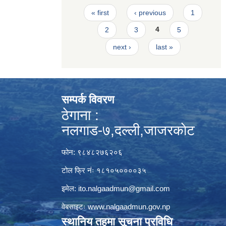
Pages
« first
‹ previous
1
2
3
4
5
next ›
last »
सम्पर्क विवरण
ठेगाना :
नलगाड-७,दल्ली,जाजरकाेट
फोन: ९८४८२७६२०६
टोल फ्रि नंः १८१०५००००३५
इमेल:
ito.nalgaadmun@gmail.com
वेबसाइटः
www.nalgaadmun.gov.np
स्थानिय तहमा सूचना प्रविधि