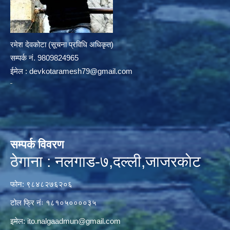
रमेश देवकोटा (सूचना प्रविधि अधिकृत)
सम्पर्क न‌ं. 9809824965
ईमेल :
devkotaramesh79@gmail.com
सम्पर्क विवरण
ठेगाना : नलगाड-७,दल्ली,जाजरकाेट
फोन: ९८४८२७६२०६
टोल फ्रि नंः १८१०५००००३५
इमेल:
ito.nalgaadmun@gmail.com