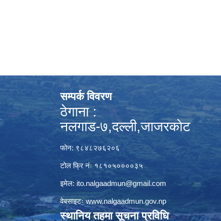
सम्पर्क विवरण
ठेगाना :
नलगाड-७,दल्ली,जाजरकाेट
फोन: ९८४८२७६२०६
टोल फ्रि नंः १८१०५००००३५
इमेल:
ito.nalgaadmun@gmail.com
वेबसाइटः
www.nalgaadmun.gov.np
स्थानिय तहमा सूचना प्रविधि