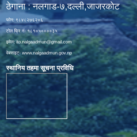
ठेगाना : नलगाड-७,दल्ली,जाजरकाेट
फोन: ९८४८२७६२०६
टोल फ्रि नंः १८१०५००००३५
इमेल:
ito.nalgaadmun@gmail.com
वेबसाइटः
www.nalgaadmun.gov.np
स्थानिय तहमा सूचना प्रविधि