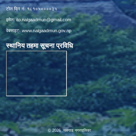
टोल फ्रि नंः १८१०५००००३५
इमेल:
ito.nalgaadmun@gmail.com
वेबसाइटः
www.nalgaadmun.gov.np
स्थानिय तहमा सूचना प्रविधि
© 2026 नलगाड नगरपालिका