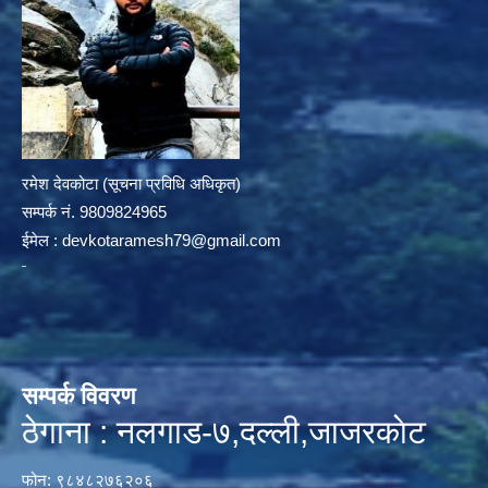
रमेश देवकोटा (सूचना प्रविधि अधिकृत)
सम्पर्क न‌ं. 9809824965
ईमेल :
devkotaramesh79@gmail.com
सम्पर्क विवरण
ठेगाना : नलगाड-७,दल्ली,जाजरकाेट
फोन: ९८४८२७६२०६