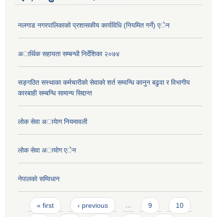
नलगाड नगरपालिकाको प्रशासकीय कार्यविधि (नियमित गर्ने) एेन
अार्थिक सहायता सम्बन्धी निर्देशिका २०७४
सङ्गठित सस्थाका कर्मचारीकाे सेवाकाे शर्त सम्वन्धि कानुन बढुवा र विभागीय
कारबाही सम्बन्धि सामान्य सिद्दान्त
लाेक सेवा अायेाग नियमावली
लाेक सेवा अायाेग एेन
नेपालकाे सम्विधान
Pages
« first
‹ previous
…
9
10