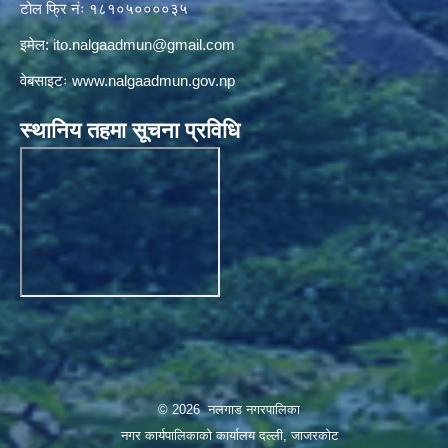
टोल फ्रि नंः १८१०५००००३५
इमेल:
ito.nalgaadmun@gmail.com
वेबसाइटः
www.nalgaadmun.gov.np
स्थानिय तहमा सूचना प्रविधि
© 2026 नलगाड नगरपालिका
नगर कार्यपालिकाको कार्यालय दल्ली, जाजरकाेट