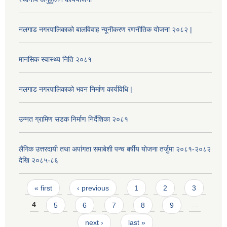
नलगाड नगरपालिकाको बालविवाह न्यूनीकरण रणनीतिक योजना २०८२ |
मानसिक स्वास्थ्य निति २०८१
नलगाड नगरपालिकाको भवन निर्माण कार्यविधि |
उन्नत ग्रामिण सडक निर्माण निर्देशिका २०८१
लैंगिक उत्तरदायी तथा अपांगता समाबेशी पन्च बर्षीय योजना तर्जुमा २०८१-२०८२
देखि २०८५-८६
Pages
« first
‹ previous
1
2
3
4
5
6
7
8
9
…
next ›
last »