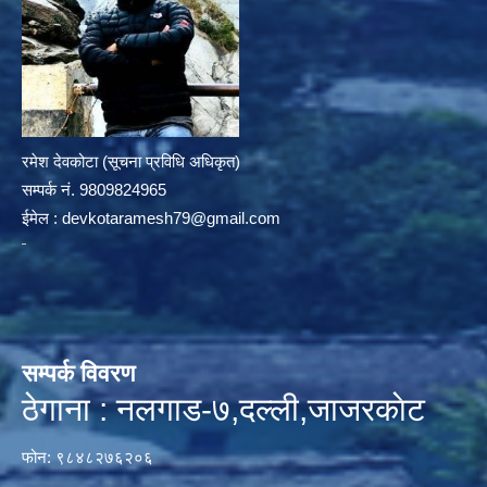
रमेश देवकोटा (सूचना प्रविधि अधिकृत)
सम्पर्क न‌ं. 9809824965
ईमेल :
devkotaramesh79@gmail.com
सम्पर्क विवरण
ठेगाना : नलगाड-७,दल्ली,जाजरकाेट
फोन: ९८४८२७६२०६