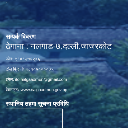
सम्पर्क विवरण
ठेगाना : नलगाड-७,दल्ली,जाजरकाेट
फोन: ९८४८२७६२०६
टोल फ्रि नंः १८१०५००००३५
इमेल:
ito.nalgaadmun@gmail.com
वेबसाइटः
www.nalgaadmun.gov.np
स्थानिय तहमा सूचना प्रविधि